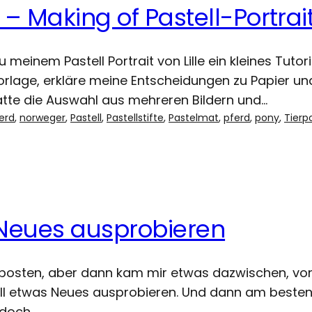
 – Making of Pastell-Portrai
meinem Pastell Portrait von Lille ein kleines Tuto
Vorlage, erkläre meine Entscheidungen zu Papier u
hatte die Auswahl aus mehreren Bildern und…
erd
, 
norweger
, 
Pastell
, 
Pastellstifte
, 
Pastelmat
, 
pferd
, 
pony
, 
Tierpo
 Neues ausprobieren
 posten, aber dann kam mir etwas dazwischen, von d
l etwas Neues ausprobieren. Und dann am besten
 doch…